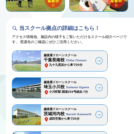
当スクール拠点の詳細はこちら！
アクセス情報他、施設内の様子をご覧いただけるスクール紹介ページで
す。 受講先のご確認にぜひご活用ください。
越後屋ドローンスクール
千葉長南校
Chiba Chonan
九十九里浜から車で20分
越後屋ドローンスクール
埼玉小川校
Saitama Ogawa
小川町駅-国道254号経由 7分
越後屋ドローンスクール
茨城河内校
Ibaraki Kawauchi
成田空港から車で25分