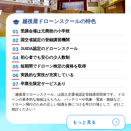
越後屋ドローンスクールの特色
01
受講会場は元廃校の小学校
02
国交省認定の登録講習機関
03
JUIDA認定のドローンスクール
04
初心者でも安心の少人数制
05
短期間でドローン検定の資格を取得
06
実践的な実技が充実している
07
卒業生限定サービスあり
「越後屋ドローンスクール」は国土交通省認定登録講習団体です。 ドロ
ーンの基本的な操縦はもちろん、バッテリーや気象・電波・無線など、
ドローン飛行のための正しい知識を身につける学びの場として、ぜひご
検討ください！
もっと見る