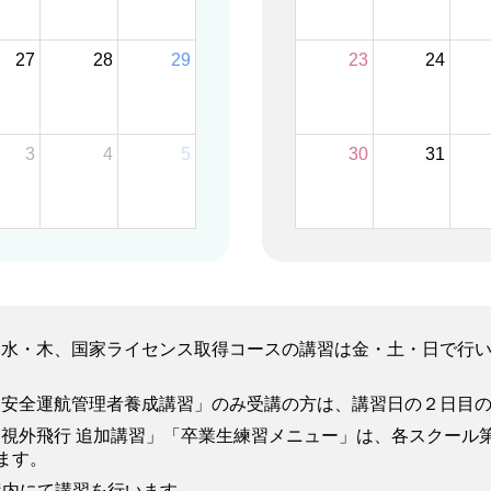
27
28
29
23
24
3
4
5
30
31
火・水・木、国家ライセンス取得コースの講習は金・土・日で行
ーン安全運航管理者養成講習」のみ受講の方は、講習日の２日目
・目視外飛行 追加講習」「卒業生練習メニュー」は、各スクー
ます。
屋内にて講習を行います。