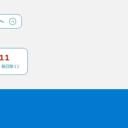
へ
511
・祝日除く)